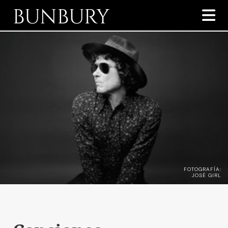
BUNBURY

FOTOGRAFÍA:
JOSÉ GIRL