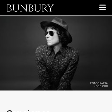
BUNBURY

FOTOGRAFÍA:
JOSÉ GIRL