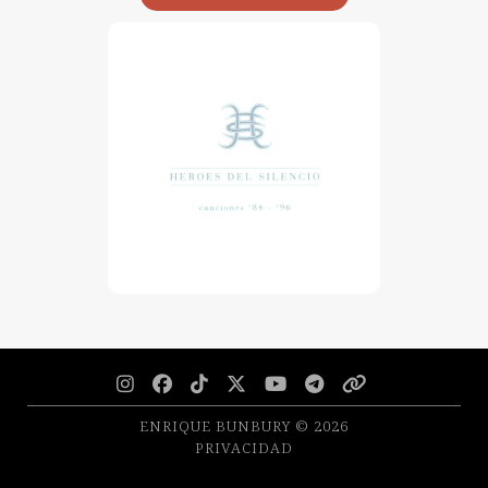







ENRIQUE BUNBURY © 2026
PRIVACIDAD