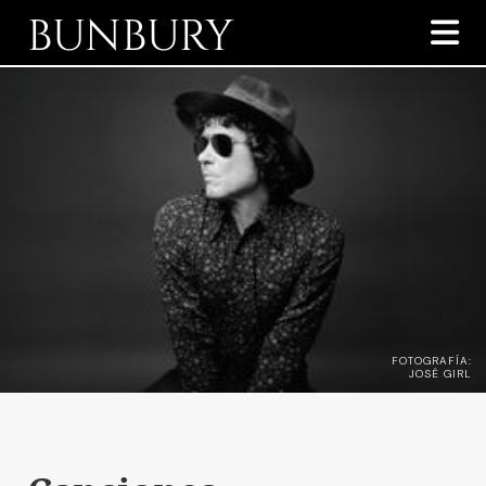
BUNBURY

FOTOGRAFÍA:
JOSÉ GIRL