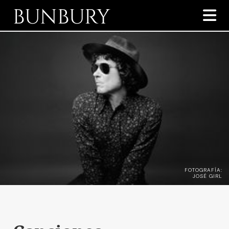
BUNBURY

FOTOGRAFÍA:
JOSÉ GIRL