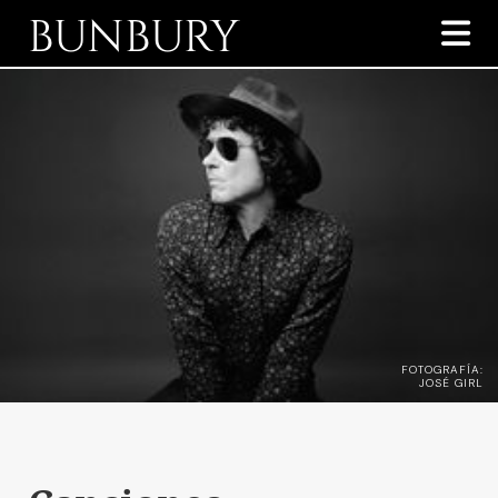
BUNBURY

FOTOGRAFÍA:
JOSÉ GIRL