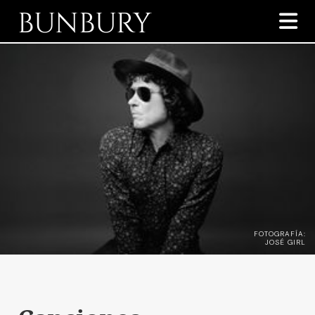
BUNBURY

FOTOGRAFÍA:
JOSÉ GIRL