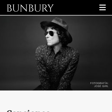
BUNBURY

FOTOGRAFÍA:
JOSÉ GIRL