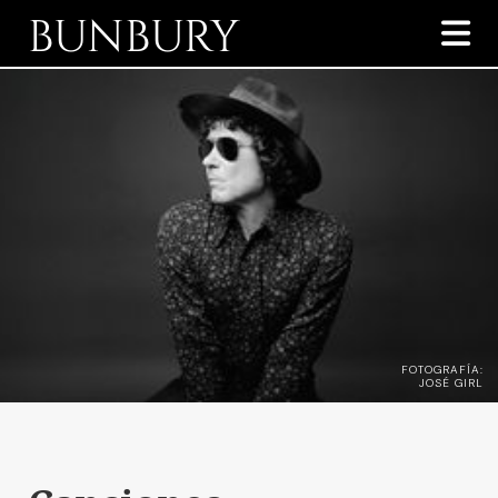
BUNBURY

FOTOGRAFÍA:
JOSÉ GIRL