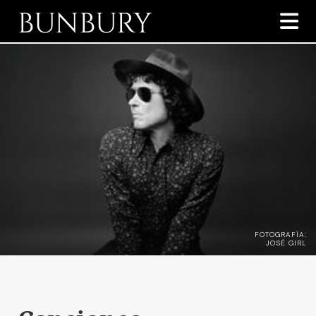
BUNBURY

FOTOGRAFÍA:
JOSÉ GIRL