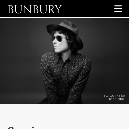
BUNBURY

FOTOGRAFÍA:
JOSÉ GIRL