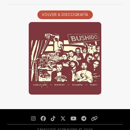
VOLVER A DISCOGRAFÍA







ENRIQUE BUNBURY © 2026