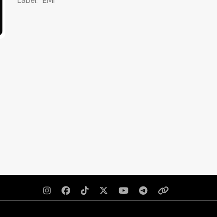
Label:
EMI






